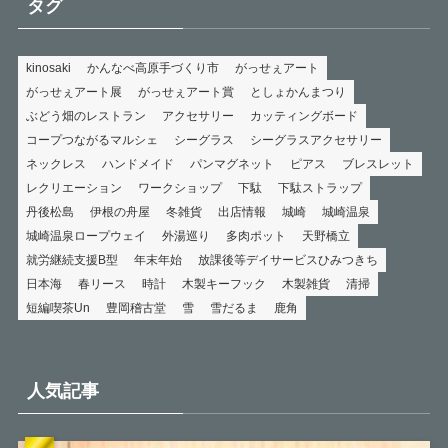
タグ
kinosaki
かんなべ高原手づくり市
がっせぇアート
がっせぇアート展
がっせぇアート賞
としょかんまつり
ぶどう畑のレストラン
アクセサリー
カッティングボード
コープつながるマルシェ
シーグラス
シーグラスアクセサリー
ネックレス
ハンドメイド
パンマグネット
ピアス
ブレスレット
レクリエーション
ワークショップ
下駄
下駄ストラップ
丹後松島
伊根の舟屋
冬雑貨
出店情報
城崎
城崎温泉
城崎温泉ロープウェイ
外湯巡り
多肉ポット
天野橋立
就労継続支援B型
年末年始
放課後等デイサービスひみつきち
日本海
春リース
時計
木製キーフック
木製雑貨
清掃
短編喫茶Un
豊岡稽古堂
雪
雪だるま
鹿角
人気記事