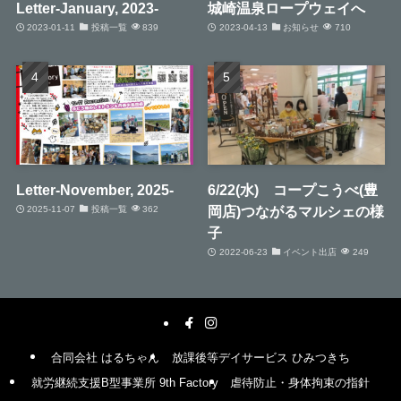
Letter-January, 2023-
城崎温泉ロープウェイへ
2023-01-11
投稿一覧
839
2023-04-13
お知らせ
710
Letter-November, 2025-
6/22(水) コープこうべ(豊
岡店)つながるマルシェの様
2025-11-07
投稿一覧
362
子
2022-06-23
イベント出店
249
合同会社 はるちゃん
放課後等デイサービス ひみつきち
就労継続支援B型事業所 9th Factory
虐待防止・身体拘束の指針