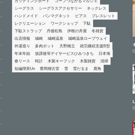
カッティングボード
コープつながるマルシェ
シーグラス
シーグラスアクセサリー
ネックレス
ハンドメイド
パンマグネット
ピアス
ブレスレット
レクリエーション
ワークショップ
下駄
下駄ストラップ
丹後松島
伊根の舟屋
冬雑貨
出店情報
城崎
城崎温泉
城崎温泉ロープウェイ
外湯巡り
多肉ポット
天野橋立
就労継続支援B型
年末年始
放課後等デイサービスひみつきち
日本海
春リース
時計
木製キーフック
木製雑貨
清掃
短編喫茶Un
豊岡稽古堂
雪
雪だるま
鹿角
L