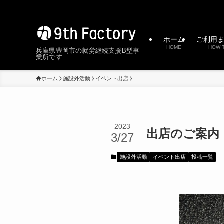
ホーム
ご利用
HOME
HOW 
兵庫県豊岡市の就労継続支援B型事
業所です
ホーム
施設外活動
イベント出店
2023
出店のご案内
3/27
施設外活動
イベント出店
投稿一覧