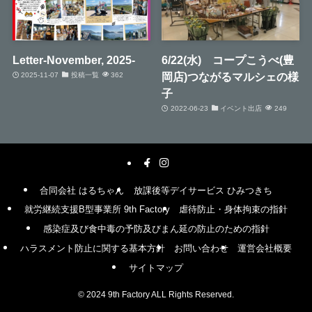
Letter-November, 2025-
6/22(水) コープこうべ(豊
岡店)つながるマルシェの様
2025-11-07
投稿一覧
362
子
2022-06-23
イベント出店
249
合同会社 はるちゃん
放課後等デイサービス ひみつきち
就労継続支援B型事業所 9th Factory
虐待防止・身体拘束の指針
感染症及び食中毒の予防及びまん延の防止のための指針
ハラスメント防止に関する基本方針
お問い合わせ
運営会社概要
サイトマップ
©
2024 9th Factory ALL Rights Reserved.