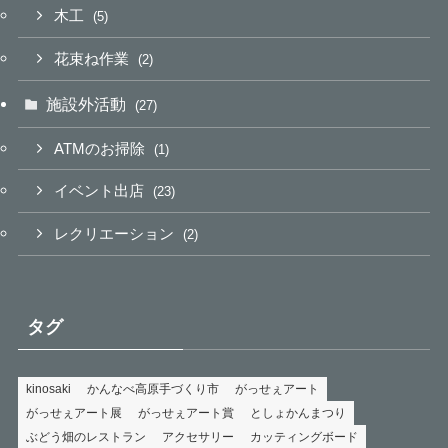
木工
(5)
花束ね作業
(2)
施設外活動
(27)
ATMのお掃除
(1)
イベント出店
(23)
レクリエーション
(2)
タグ
kinosaki
かんなべ高原手づくり市
がっせぇアート
がっせぇアート展
がっせぇアート賞
としょかんまつり
ぶどう畑のレストラン
アクセサリー
カッティングボード