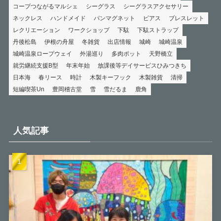
コープつながるマルシェ
シーグラス
シーグラスアクセサリー
ネックレス
ハンドメイド
パンマグネット
ピアス
ブレスレット
レクリエーション
ワークショップ
下駄
下駄ストラップ
丹後松島
伊根の舟屋
冬雑貨
出店情報
城崎
城崎温泉
城崎温泉ロープウェイ
外湯巡り
多肉ポット
天野橋立
就労継続支援B型
年末年始
放課後等デイサービスひみつきち
日本海
春リース
時計
木製キーフック
木製雑貨
清掃
短編喫茶Un
豊岡稽古堂
雪
雪だるま
鹿角
人気記事