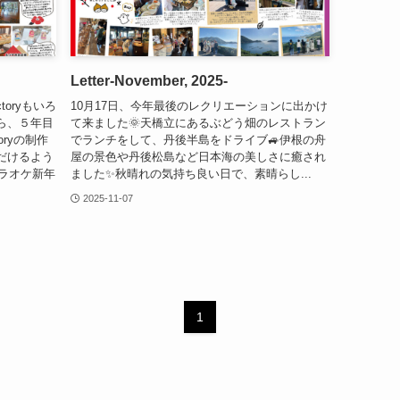
Letter-November, 2025-
ctoryもいろ
10月17日、今年最後のレクリエーションに出かけ
ら、５年目
て来ました🌞天橋立にあるぶどう畑のレストラン
oryの制作
でランチをして、丹後半島をドライブ🚙伊根の舟
だけるよう
屋の景色や丹後松島など日本海の美しさに癒され
カラオケ新年
ました✨秋晴れの気持ち良い日で、素晴らし...
2025-11-07
1