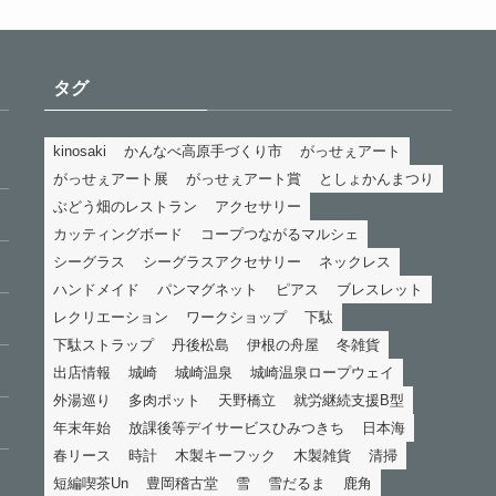
タグ
kinosaki
かんなべ高原手づくり市
がっせぇアート
がっせぇアート展
がっせぇアート賞
としょかんまつり
ぶどう畑のレストラン
アクセサリー
カッティングボード
コープつながるマルシェ
シーグラス
シーグラスアクセサリー
ネックレス
ハンドメイド
パンマグネット
ピアス
ブレスレット
レクリエーション
ワークショップ
下駄
下駄ストラップ
丹後松島
伊根の舟屋
冬雑貨
出店情報
城崎
城崎温泉
城崎温泉ロープウェイ
外湯巡り
多肉ポット
天野橋立
就労継続支援B型
年末年始
放課後等デイサービスひみつきち
日本海
春リース
時計
木製キーフック
木製雑貨
清掃
短編喫茶Un
豊岡稽古堂
雪
雪だるま
鹿角