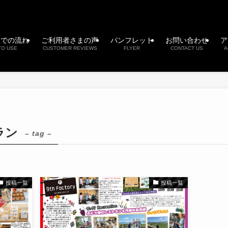
までの流れ
ご利用者さまの声
パンフレット
お問い合わせ
ア
TO USE
CUSTOMER REVIEWS
FLYER
CONTACT US
A
ラン
– tag –
投稿一覧
投稿一覧