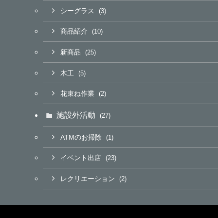
シーグラス
(3)
商品紹介
(10)
新商品
(25)
木工
(5)
花束ね作業
(2)
施設外活動
(27)
ATMのお掃除
(1)
イベント出店
(23)
レクリエーション
(2)