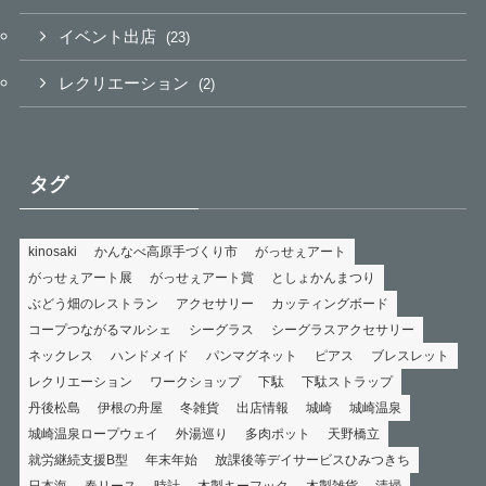
イベント出店
(23)
レクリエーション
(2)
タグ
kinosaki
かんなべ高原手づくり市
がっせぇアート
がっせぇアート展
がっせぇアート賞
としょかんまつり
ぶどう畑のレストラン
アクセサリー
カッティングボード
コープつながるマルシェ
シーグラス
シーグラスアクセサリー
ネックレス
ハンドメイド
パンマグネット
ピアス
ブレスレット
レクリエーション
ワークショップ
下駄
下駄ストラップ
丹後松島
伊根の舟屋
冬雑貨
出店情報
城崎
城崎温泉
城崎温泉ロープウェイ
外湯巡り
多肉ポット
天野橋立
就労継続支援B型
年末年始
放課後等デイサービスひみつきち